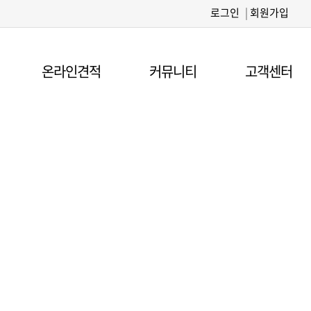
로그인
|
회원가입
온라인견적
커뮤니티
고객센터
자료실
연구기관과
연구기관과
연구기관과
·검사기관입니다.<
·검사기관입니다.<
험·검사기관입니다.