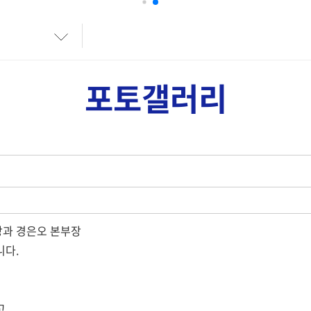
사업실적리스트
사업실적갤러리
포토갤러리
과 경은오 본부장
식품자가품질 검사
축산물자가품질
니다.
영양성분 검사
소비기한 설정 및
고